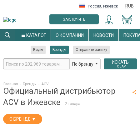
RUB
Россия
,
Ижевск
ЗАКЛЮЧИТЬ
ОПТОВЫЙ ДОГОВОР
КАТАЛОГ
О КОМПАНИИ
НОВОСТИ
ПОКУП
Виды
Бренды
Отправить заявку
ИСКАТЬ
ТОВАР
Главная
-
Бренды
-
ACV
Официальный дистрибьютор
ACV в Ижевске
2 товара
О БРЕНДЕ ▼