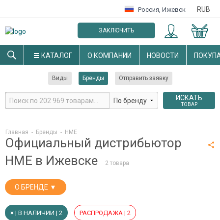
RUB
Россия
,
Ижевск
ЗАКЛЮЧИТЬ
ОПТОВЫЙ ДОГОВОР
КАТАЛОГ
О КОМПАНИИ
НОВОСТИ
ПОКУП
Виды
Бренды
Отправить заявку
ИСКАТЬ
ТОВАР
Главная
-
Бренды
-
HME
Официальный дистрибьютор
HME в Ижевске
2 товара
О БРЕНДЕ ▼
×
| В НАЛИЧИИ | 2
РАСПРОДАЖА | 2