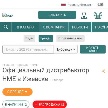
RUB
Россия
,
Ижевск
ЗАКЛЮЧИТЬ
ОПТОВЫЙ ДОГОВОР
КАТАЛОГ
О КОМПАНИИ
НОВОСТИ
ПОКУП
Виды
Бренды
Отправить заявку
ИСКАТЬ
ТОВАР
Главная
-
Бренды
-
HME
Официальный дистрибьютор
HME в Ижевске
2 товара
О БРЕНДЕ ▼
В НАЛИЧИИ | 2
×
| РАСПРОДАЖА | 2