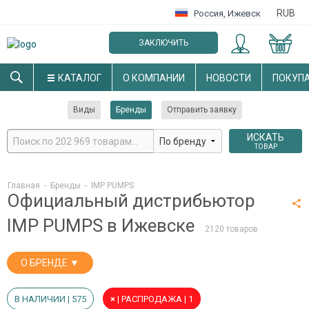
RUB
Россия
,
Ижевск
ЗАКЛЮЧИТЬ
ОПТОВЫЙ ДОГОВОР
КАТАЛОГ
О КОМПАНИИ
НОВОСТИ
ПОКУП
Виды
Бренды
Отправить заявку
ИСКАТЬ
ТОВАР
Главная
-
Бренды
-
IMP PUMPS
Официальный дистрибьютор
IMP PUMPS в Ижевске
2120 товаров
О БРЕНДЕ ▼
В НАЛИЧИИ | 575
×
| РАСПРОДАЖА | 1