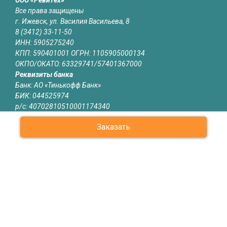
ООО «Ревитех»
Все права защищены
г. Ижевск, ул. Василия Васильева, 8
8 (3412) 33-11-50
ИНН: 5905275240
КПП: 590401001 ОГРН: 1105905000134
ОКПО/ОКАТО: 63329741/57401367000
Реквизиты банка
Банк: АО «Тинькофф Банк»
БИК: 044525974
р/с: 40702810510001174340
к/с: 30101810145250000974
Заказать
Юридическая информация
Информация на сайте izhevsk.revitech.ru не является публичной
офертой
О КОМПАНИИ
КАТАЛОГ
СЕРТИФИКАТЫ