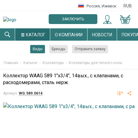
RUB
Россия
,
Ижевск
ЗАКЛЮЧИТЬ
ОПТОВЫЙ ДОГОВОР
КАТАЛОГ
О КОМПАНИИ
НОВОСТИ
ПОКУП
Виды
Бренды
Отправить заявку
Главная
-
Каталог
-
Коллекторы
-
Коллекторы для теплого пола
Коллектор WAAG 589 1"х3/4", 14вых., c клапанами, с
расходомерами, сталь нерж.
Артикул:
WG.589.0614