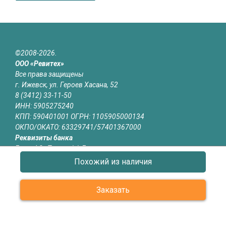
©2008-2026.
ООО «Ревитех»
Все права защищены
г. Ижевск, ул. Героев Хасана, 52
8 (3412) 33-11-50
ИНН: 5905275240
КПП: 590401001 ОГРН: 1105905000134
ОКПО/ОКАТО: 63329741/57401367000
Реквизиты банка
Банк: АО «Тинькофф Банк»
БИК: 044525974
Похожий из наличия
р/с: 40702810510001174340
к/с: 30101810145250000974
Заказать
Юридическая информация
Информация на сайте izhevsk.revitech.ru не является публичной
офертой