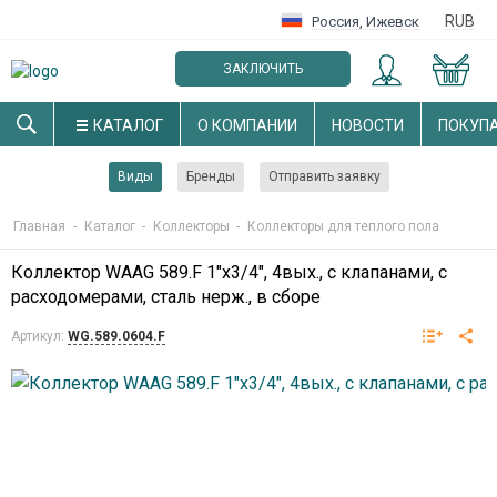
RUB
Россия
,
Ижевск
ЗАКЛЮЧИТЬ
ОПТОВЫЙ ДОГОВОР
КАТАЛОГ
О КОМПАНИИ
НОВОСТИ
ПОКУП
Виды
Бренды
Отправить заявку
Главная
-
Каталог
-
Коллекторы
-
Коллекторы для теплого пола
Коллектор WAAG 589.F 1"х3/4", 4вых., c клапанами, с
расходомерами, сталь нерж., в сборе
Артикул:
WG.589.0604.F