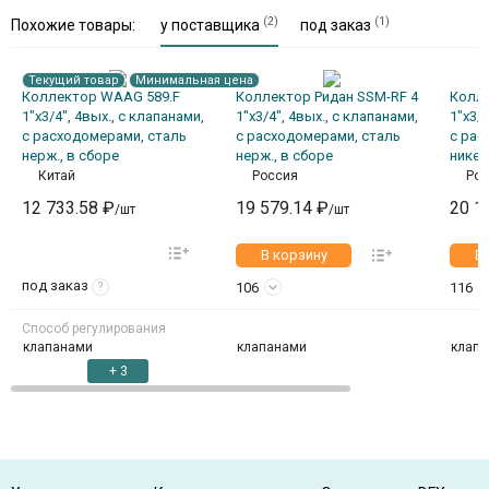
(2)
(1)
Похожие товары:
у поставщика
под заказ
Текущий товар
Минимальная цена
Коллектор WAAG 589.F
Коллектор Ридан SSM-RF 4
Колле
1"х3/4", 4вых., c клапанами,
1"х3/4", 4вых., c клапанами,
1"х3/4
с расходомерами, сталь
с расходомерами, сталь
с рас
нерж., в сборе
нерж., в сборе
никел
Китай
Россия
Рос
12 733.58 ₽
19 579.14 ₽
20 1
/шт
/шт
В корзину
В
под заказ
106
116
?
Способ регулирования
клапанами
клапанами
клап
+ 3