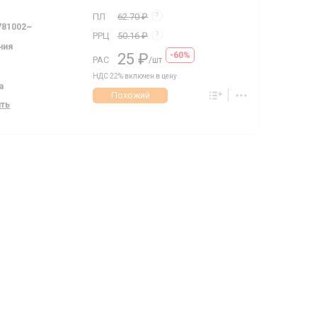
ПЛ
62.70 ₽
?
781002~
РРЦ
50.16 ₽
?
ния
25 ₽
-60%
РАС
/шт
НДС 22% включен в цену
а
Похожий
ить