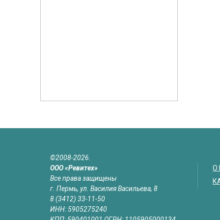
©2008-2026.
ООО «Ревитех»
О
Все права защищены
К
г. Пермь, ул. Василия Васильева, 8
8 (3412) 33-11-50
ИНН: 5905275240
КПП: 590401001 ОГРН: 1105905000134