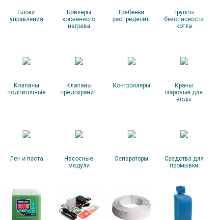
Блоки
Бойлеры
Гребенки
Группы
управления
косвенного
распределит.
безопасности
нагрева
котла
Клапаны
Клапаны
Контроллеры
Краны
подпиточные
предохранит.
шаровые для
воды
Лен и паста
Насосные
Сепараторы
Средства для
модули
промывки