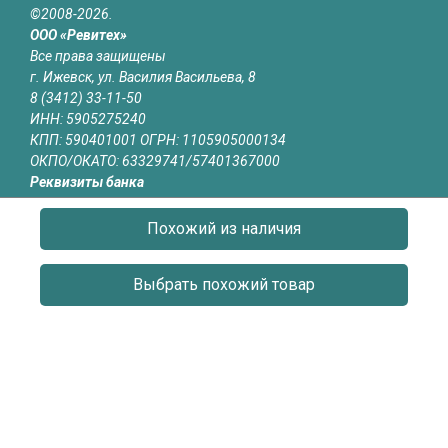
©2008-2026.
ООО «Ревитех»
Все права защищены
г. Ижевск, ул. Василия Васильева, 8
8 (3412) 33-11-50
ИНН: 5905275240
КПП: 590401001 ОГРН: 1105905000134
ОКПО/ОКАТО: 63329741/57401367000
Реквизиты банка
Банк: АО «Тинькофф Банк»
БИК: 044525974
Похожий из наличия
р/с: 40702810510001174340
к/с: 30101810145250000974
Выбрать похожий товар
Юридическая информация
Информация на сайте izhevsk.revitech.ru не является публичной
офертой
О КОМПАНИИ
КАТАЛОГ