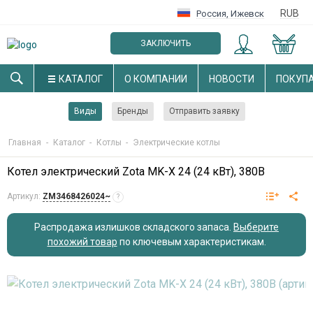
RUB
Россия
,
Ижевск
ЗАКЛЮЧИТЬ
ОПТОВЫЙ ДОГОВОР
КАТАЛОГ
О КОМПАНИИ
НОВОСТИ
ПОКУП
Виды
Бренды
Отправить заявку
Главная
-
Каталог
-
Котлы
-
Электрические котлы
Котел электрический Zota MK-X 24 (24 кВт), 380В
Артикул:
ZM3468426024~
?
Распродажа излишков складского запаса.
Выберите
похожий товар
по ключевым характеристикам
.