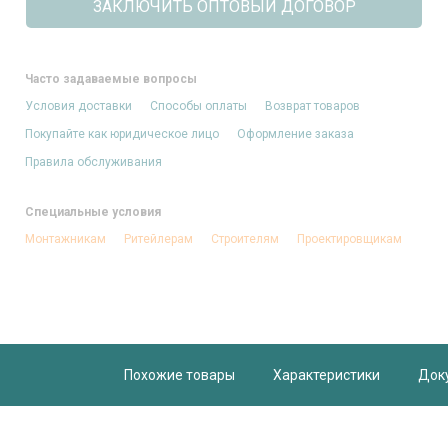
ЗАКЛЮЧИТЬ ОПТОВЫЙ ДОГОВОР
Часто задаваемые вопросы
Условия доставки
Способы оплаты
Возврат товаров
Покупайте как юридическое лицо
Оформление заказа
Правила обслуживания
Специальные условия
Монтажникам
Ритейлерам
Строителям
Проектировщикам
Похожие товары
Характеристики
Док