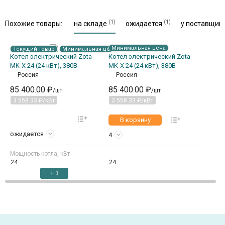
(1)
(1)
Похожие товары:
на складе
ожидается
у поставщик
Минимальная цена
Текущий товар
Минимальная цена
Котел электрический Zota
Котел электрический Zota
MK-X 24 (24 кВт), 380В
MK-X 24 (24 кВт), 380В
Россия
Россия
85 400.00 ₽
85 400.00 ₽
/шт
/шт
3 558.33 ₽/кВт
3 558.33 ₽/кВт
В корзину
ожидается
4
Мощность котла, кВт
24
24
+ 3