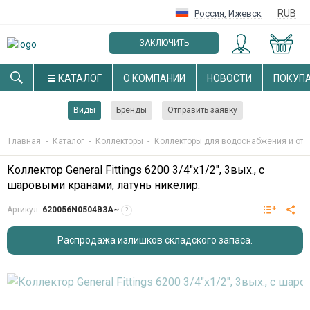
RUB
Россия
,
Ижевск
ЗАКЛЮЧИТЬ
ОПТОВЫЙ ДОГОВОР
КАТАЛОГ
О КОМПАНИИ
НОВОСТИ
ПОКУП
Виды
Бренды
Отправить заявку
Главная
-
Каталог
-
Коллекторы
-
Коллекторы для водоснабжения и от
Коллектор General Fittings 6200 3/4"х1/2", 3вых., c
шаровыми кранами, латунь никелир.
Артикул:
620056N0504B3A~
?
Распродажа излишков складского запаса.