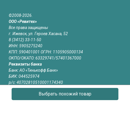
©2008-2026.
ООО «Ревитех»
Все права защищены
г. Ижевск, ул. Героев Хасана, 52
8 (3412) 33-11-50
ИНН: 5905275240
КПП: 590401001 ОГРН: 1105905000134
ОКПО/ОКАТО: 63329741/57401367000
Реквизиты банка
Банк: АО «Тинькофф Банк»
БИК: 044525974
р/с: 40702810510001174340
к/с: 30101810145250000974
Выбрать похожий товар
Юридическая информация
Информация на сайте izhevsk.revitech.ru не является публичной
офертой