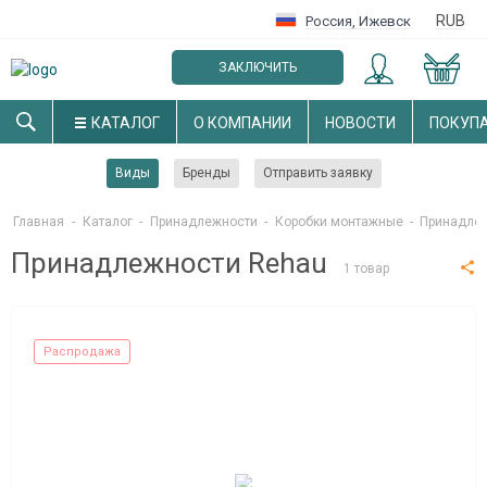
RUB
Россия
,
Ижевск
ЗАКЛЮЧИТЬ
ОПТОВЫЙ ДОГОВОР
КАТАЛОГ
О КОМПАНИИ
НОВОСТИ
ПОКУП
Виды
Бренды
Отправить заявку
Главная
-
Каталог
-
Принадлежности
-
Коробки монтажные
-
Принадле
Принадлежности Rehau
1 товар
Распродажа