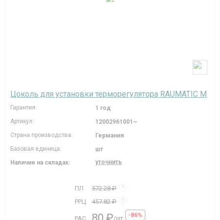
Цоколь для установки терморегулятора RAUMATIC M
Гарантия:
1 год
Артикул:
12002961001~
Страна производства:
Германия
Базовая единица:
шт
уточнить
Наличие на складах:
ПЛ
572.28 ₽
?
РРЦ
457.82 ₽
?
80 ₽
-86%
РАС
/шт