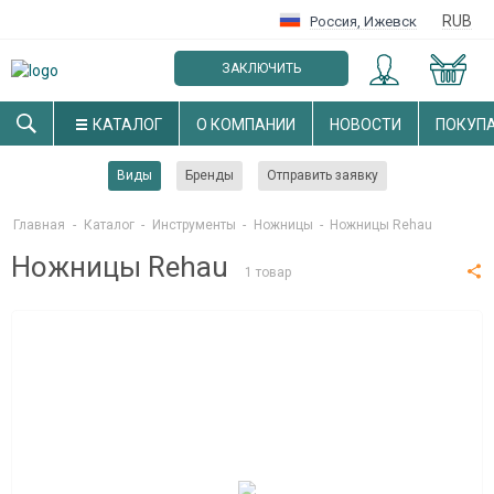
RUB
Россия
,
Ижевск
ЗАКЛЮЧИТЬ
ОПТОВЫЙ ДОГОВОР
КАТАЛОГ
О КОМПАНИИ
НОВОСТИ
ПОКУП
Виды
Бренды
Отправить заявку
Главная
-
Каталог
-
Инструменты
-
Ножницы
-
Ножницы Rehau
Ножницы Rehau
1 товар