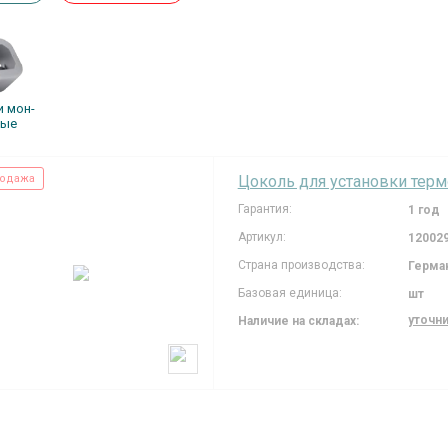
и мон­
ные
одажа
Цоколь для установки тер
Гарантия:
1 год
Артикул:
12002
Страна производства:
Герма
Базовая единица:
шт
уточн
Наличие на складах: