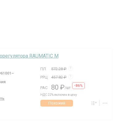
морегулятора RAUMATIC M
ПЛ
572.28 ₽
?
961001~
РРЦ
457.82 ₽
?
ния
80 ₽
-86%
РАС
/шт
НДС 22% включен в цену
ить
Похожий