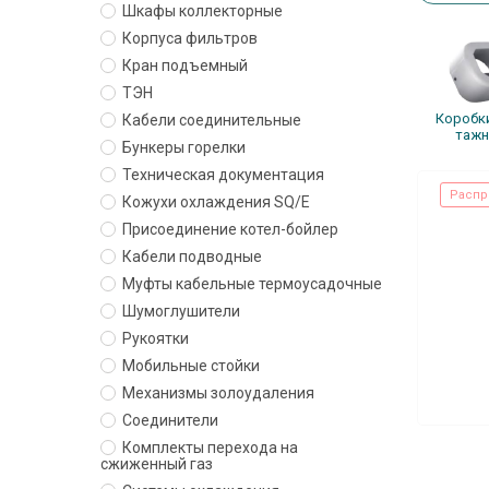
Шкафы коллекторные
Корпуса фильтров
Кран подъемный
ТЭН
Ко­роб­к
Кабели соединительные
таж
Бункеры горелки
Техническая документация
Распр
Кожухи охлаждения SQ/E
Присоединение котел-бойлер
Кабели подводные
Муфты кабельные термоусадочные
Шумоглушители
Рукоятки
Мобильные стойки
Механизмы золоудаления
Соединители
Комплекты перехода на
сжиженный газ