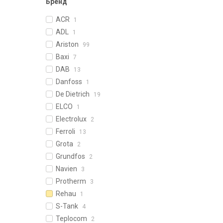
Бренд
ACR
1
ADL
1
Ariston
99
Baxi
7
DAB
13
Danfoss
1
De Dietrich
19
ELCO
1
Electrolux
2
Ferroli
13
Grota
2
Grundfos
2
Navien
3
Protherm
3
Rehau
1
S-Tank
4
Teplocom
2