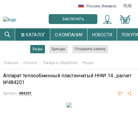
RUB
Россия
,
Ижевск
ЗАКЛЮЧИТЬ
ОПТОВЫЙ ДОГОВОР
КАТАЛОГ
О КОМПАНИИ
НОВОСТИ
ПОКУП
Виды
Бренды
Отправить заявку
Главная
-
Каталог
-
Товары в обработке
-
Ридан
Аппарат теплообменный пластинчатый НН№ 14 , расчет
№484201
Артикул:
484201