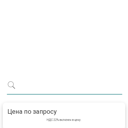
Item 1 of 1
item 
Цена по запросу
НДС 22% включен в цену.