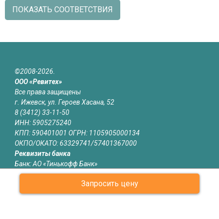
ПОКАЗАТЬ СООТВЕТСТВИЯ
©2008-2026.
ООО «Ревитех»
Все права защищены
г. Ижевск, ул. Героев Хасана, 52
8 (3412) 33-11-50
ИНН: 5905275240
КПП: 590401001 ОГРН: 1105905000134
ОКПО/ОКАТО: 63329741/57401367000
Реквизиты банка
Банк: АО «Тинькофф Банк»
БИК: 044525974
Запросить цену
р/с: 40702810510001174340
к/с: 30101810145250000974
Юридическая информация
Информация на сайте izhevsk.revitech.ru не является публичной