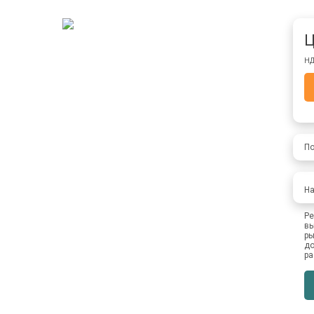
Ц
НД
По
На
Ре
вы
ры
до
ра