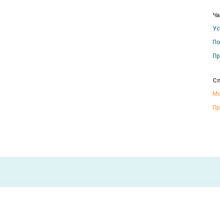
Ча
Ус
По
Пр
Сп
Мо
Пр