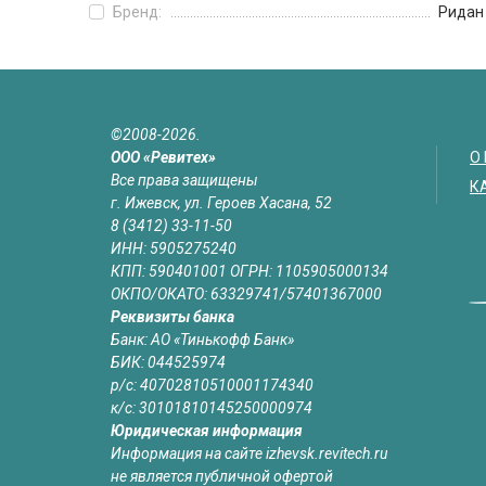
Бренд:
Ридан
©2008-2026.
ООО «Ревитех»
О
Все права защищены
К
г. Ижевск, ул. Героев Хасана, 52
8 (3412) 33-11-50
ИНН: 5905275240
КПП: 590401001 ОГРН: 1105905000134
ОКПО/ОКАТО: 63329741/57401367000
Реквизиты банка
Банк: АО «Тинькофф Банк»
БИК: 044525974
р/с: 40702810510001174340
к/с: 30101810145250000974
Юридическая информация
Информация на сайте izhevsk.revitech.ru
не является публичной офертой