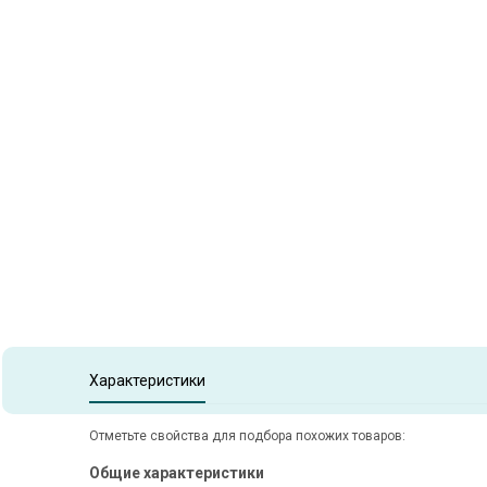
Item
1
of
1
Item 1 of 1
Характеристики
Отметьте свойства для подбора похожих товаров:
Общие характеристики