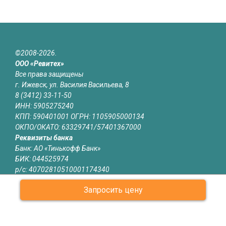
©2008-2026.
ООО «Ревитех»
Все права защищены
г. Ижевск, ул. Василия Васильева, 8
8 (3412) 33-11-50
ИНН: 5905275240
КПП: 590401001 ОГРН: 1105905000134
ОКПО/ОКАТО: 63329741/57401367000
Реквизиты банка
Банк: АО «Тинькофф Банк»
БИК: 044525974
р/с: 40702810510001174340
к/с: 30101810145250000974
Запросить цену
Юридическая информация
Информация на сайте izhevsk.revitech.ru не является публичной
офертой