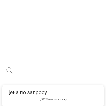
Item 1 of 1
item 
Цена по запросу
НДС 22% включен в цену.