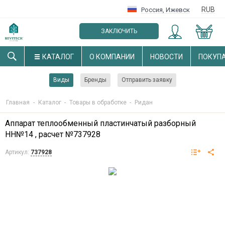
RUB
Россия
,
Ижевск
ЗАКЛЮЧИТЬ
ОПТОВЫЙ ДОГОВОР
КАТАЛОГ
О КОМПАНИИ
НОВОСТИ
ПОКУП
Виды
Бренды
Отправить заявку
Главная
-
Каталог
-
Товары в обработке
-
Ридан
Аппарат теплообменный пластинчатый разборный
НН№14 , расчет №737928
Артикул:
737928