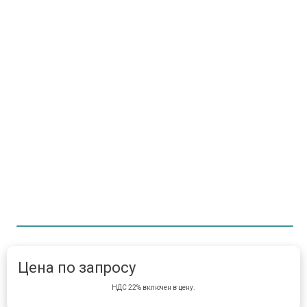
Item 1 of 1
item 
Цена по запросу
НДС 22% включен в цену.