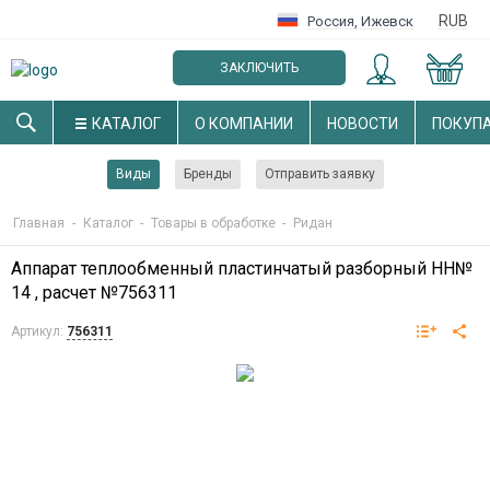
RUB
Россия
,
Ижевск
ЗАКЛЮЧИТЬ
ОПТОВЫЙ ДОГОВОР
КАТАЛОГ
О КОМПАНИИ
НОВОСТИ
ПОКУП
Виды
Бренды
Отправить заявку
Главная
-
Каталог
-
Товары в обработке
-
Ридан
Аппарат теплообменный пластинчатый разборный НН№
14 , расчет №756311
Артикул:
756311