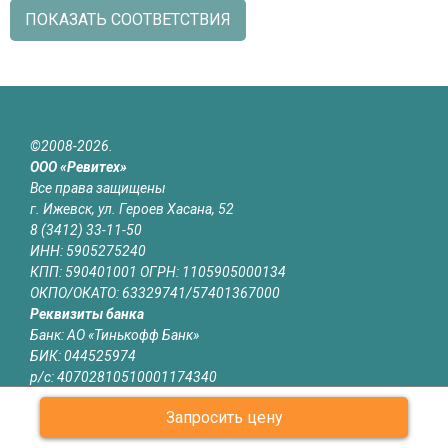
ПОКАЗАТЬ СООТВЕТСТВИЯ
©2008-2026.
ООО «Ревитех»
Все права защищены
г. Ижевск, ул. Героев Хасана, 52
8 (3412) 33-11-50
ИНН: 5905275240
КПП: 590401001 ОГРН: 1105905000134
ОКПО/ОКАТО: 63329741/57401367000
Реквизиты банка
Банк: АО «Тинькофф Банк»
БИК: 044525974
р/с: 40702810510001174340
к/с: 30101810145250000974
Запросить цену
Юридическая информация
Информация на сайте izhevsk.revitech.ru не является публичной