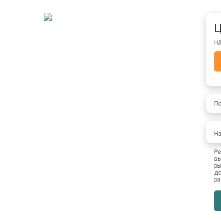
Ц
НД
По
На
Ре
вы
ры
до
ра