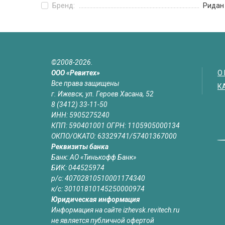
Бренд:
Ридан
©2008-2026.
ООО «Ревитех»
О
Все права защищены
К
г. Ижевск, ул. Героев Хасана, 52
8 (3412) 33-11-50
ИНН: 5905275240
КПП: 590401001 ОГРН: 1105905000134
ОКПО/ОКАТО: 63329741/57401367000
Реквизиты банка
Банк: АО «Тинькофф Банк»
БИК: 044525974
р/с: 40702810510001174340
к/с: 30101810145250000974
Юридическая информация
Информация на сайте izhevsk.revitech.ru
не является публичной офертой