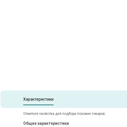
Item
1
of
1
Item 1 of 1
Характеристики
Отметьте свойства для подбора похожих товаров:
Общие характеристики