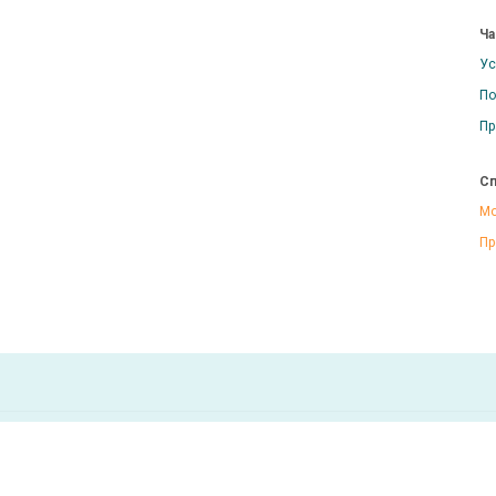
Ча
Ус
По
Пр
Сп
Мо
Пр