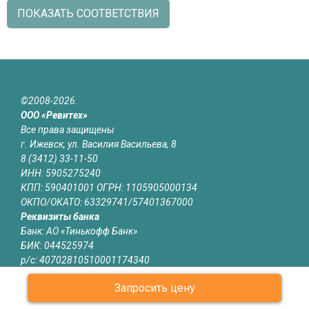
ПОКАЗАТЬ СООТВЕТСТВИЯ
©2008-2026.
ООО «Ревитех»
Все права защищены
г. Ижевск, ул. Василия Васильева, 8
8 (3412) 33-11-50
ИНН: 5905275240
КПП: 590401001 ОГРН: 1105905000134
ОКПО/ОКАТО: 63329741/57401367000
Реквизиты банка
Банк: АО «Тинькофф Банк»
БИК: 044525974
р/с: 40702810510001174340
к/с: 30101810145250000974
Запросить цену
Юридическая информация
Информация на сайте izhevsk.revitech.ru не является публичной