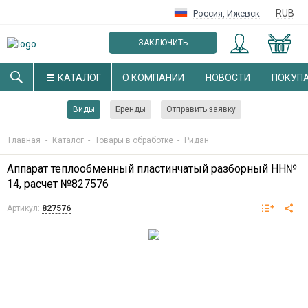
RUB
Россия
,
Ижевск
ЗАКЛЮЧИТЬ
ОПТОВЫЙ ДОГОВОР
КАТАЛОГ
О КОМПАНИИ
НОВОСТИ
ПОКУП
Виды
Бренды
Отправить заявку
Главная
-
Каталог
-
Товары в обработке
-
Ридан
Аппарат теплообменный пластинчатый разборный НН№
14, расчет №827576
Артикул:
827576