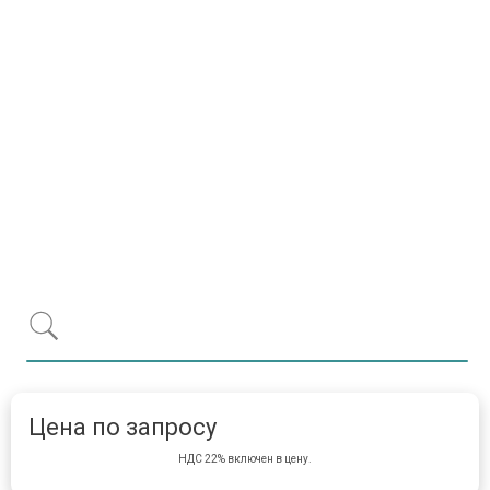
Item 1 of 1
item 
Цена по запросу
НДС 22% включен в цену.