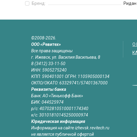
Бренд:
Ридан
©2008-2026.
ООО «Ревитех»
О
Все права защищены
К
г. Ижевск, ул. Василия Васильева, 8
8 (3412) 33-11-50
ИНН: 5905275240
КПП: 590401001 ОГРН: 1105905000134
ОКПО/ОКАТО: 63329741/57401367000
Реквизиты банка
Банк: АО «Тинькофф Банк»
БИК: 044525974
р/с: 40702810510001174340
к/с: 30101810145250000974
Юридическая информация
Информация на сайте izhevsk.revitech.ru
не является публичной офертой