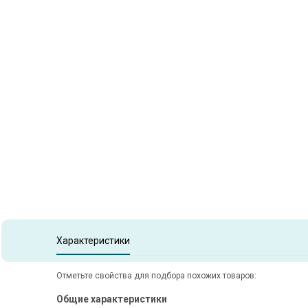
Item
1
of
1
Item 1 of 1
Характеристики
Отметьте свойства для подбора похожих товаров:
Общие характеристики