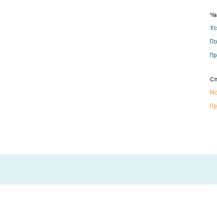
Ча
Ус
По
Пр
Сп
Мо
Пр