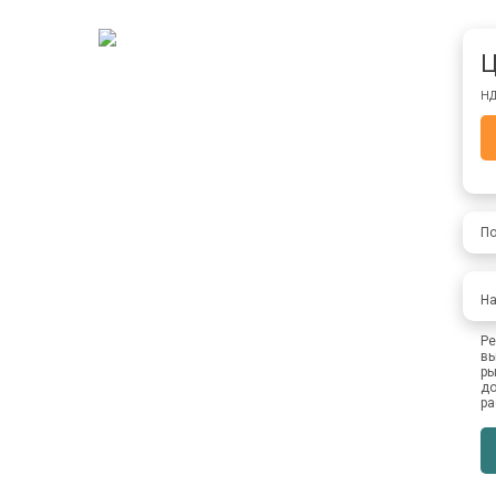
Ц
НД
По
На
Ре
вы
ры
до
ра