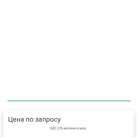
Item 1 of 1
item 
Цена по запросу
НДС 22% включен в цену.