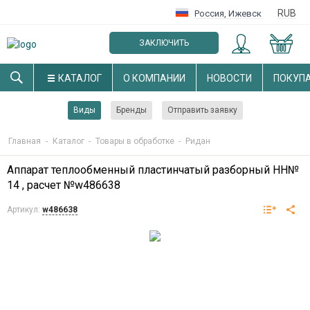
RUB
Россия
,
Ижевск
ЗАКЛЮЧИТЬ
ОПТОВЫЙ ДОГОВОР
КАТАЛОГ
О КОМПАНИИ
НОВОСТИ
ПОКУП
Виды
Бренды
Отправить заявку
Главная
-
Каталог
-
Товары в обработке
-
Ридан
Аппарат теплообменный пластинчатый разборный НН№
14 , расчет №w486638
Артикул:
w486638