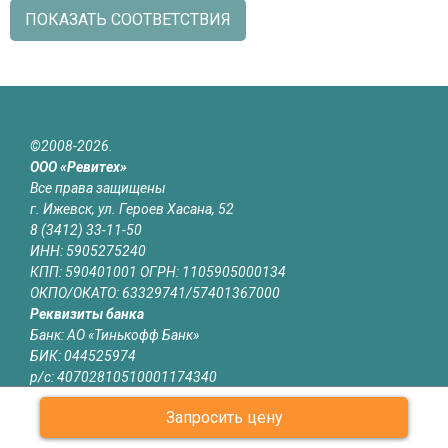
ПОКАЗАТЬ СООТВЕТСТВИЯ
©2008-2026.
ООО «Ревитех»
Все права защищены
г. Ижевск, ул. Героев Хасана, 52
8 (3412) 33-11-50
ИНН: 5905275240
КПП: 590401001 ОГРН: 1105905000134
ОКПО/ОКАТО: 63329741/57401367000
Реквизиты банка
Банк: АО «Тинькофф Банк»
БИК: 044525974
р/с: 40702810510001174340
к/с: 30101810145250000974
Запросить цену
Юридическая информация
Информация на сайте izhevsk.revitech.ru не является публичной