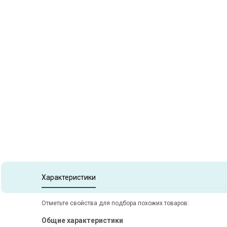
Item
1
of
1
Item 1 of 1
Характеристики
Отметьте свойства для подбора похожих товаров:
Общие характеристики