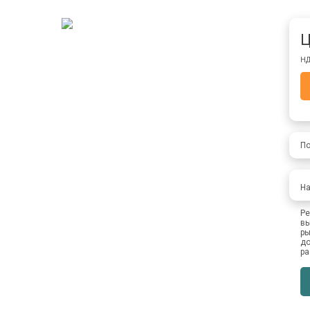
Ц
НД
По
На
Ре
вы
ры
до
ра