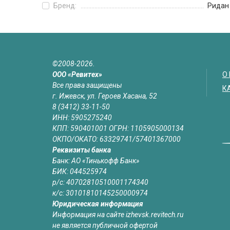
Бренд:
Ридан
©2008-2026.
ООО «Ревитех»
О
Все права защищены
К
г. Ижевск, ул. Героев Хасана, 52
8 (3412) 33-11-50
ИНН: 5905275240
КПП: 590401001 ОГРН: 1105905000134
ОКПО/ОКАТО: 63329741/57401367000
Реквизиты банка
Банк: АО «Тинькофф Банк»
БИК: 044525974
р/с: 40702810510001174340
к/с: 30101810145250000974
Юридическая информация
Информация на сайте izhevsk.revitech.ru
не является публичной офертой