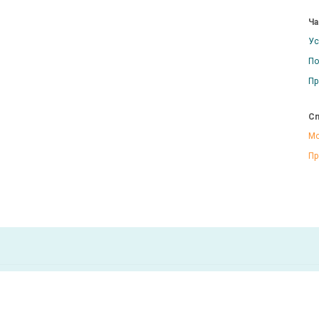
Ча
Ус
По
Пр
Сп
Мо
Пр