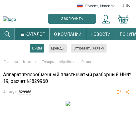
RUB
Россия
,
Ижевск
ЗАКЛЮЧИТЬ
ОПТОВЫЙ ДОГОВОР
КАТАЛОГ
О КОМПАНИИ
НОВОСТИ
ПОКУП
Виды
Бренды
Отправить заявку
Главная
-
Каталог
-
Товары в обработке
-
Ридан
Аппарат теплообменный пластинчатый разборный НН№
19, расчет №829968
Артикул:
829968