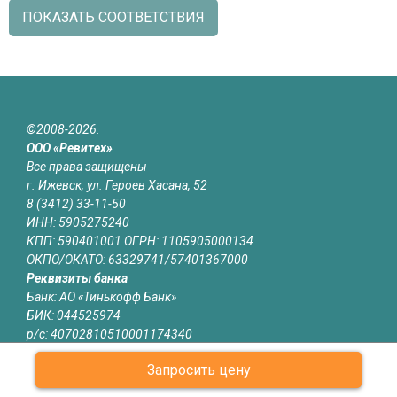
ПОКАЗАТЬ СООТВЕТСТВИЯ
©2008-2026.
ООО «Ревитех»
Все права защищены
г. Ижевск, ул. Героев Хасана, 52
8 (3412) 33-11-50
ИНН: 5905275240
КПП: 590401001 ОГРН: 1105905000134
ОКПО/ОКАТО: 63329741/57401367000
Реквизиты банка
Банк: АО «Тинькофф Банк»
БИК: 044525974
р/с: 40702810510001174340
к/с: 30101810145250000974
Запросить цену
Юридическая информация
Информация на сайте izhevsk.revitech.ru не является публичной