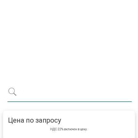
Item 1 of 1
item 
Цена по запросу
НДС 22% включен в цену.