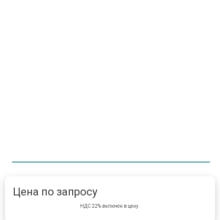
Item 1 of 1
item 
Цена по запросу
НДС 22% включен в цену.