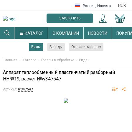
RUB
Россия
,
Ижевск
ЗАКЛЮЧИТЬ
ОПТОВЫЙ ДОГОВОР
КАТАЛОГ
О КОМПАНИИ
НОВОСТИ
ПОКУП
Виды
Бренды
Отправить заявку
Главная
-
Каталог
-
Товары в обработке
-
Ридан
Аппарат теплообменный пластинчатый разборный
НН№19, расчет №w347547
Артикул:
w347547