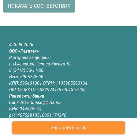
ПОКАЗАТЬ СООТВЕТСТВИЯ
©2008-2026.
ООО «Ревитех»
Все права защищены
г. Ижевск, ул. Героев Хасана, 52
8 (3412) 33-11-50
ИНН: 5905275240
КПП: 590401001 ОГРН: 1105905000134
ОКПО/ОКАТО: 63329741/57401367000
Реквизиты банка
Банк: АО «Тинькофф Банк»
БИК: 044525974
р/с: 40702810510001174340
к/с: 30101810145250000974
Запросить цену
Юридическая информация
Информация на сайте izhevsk.revitech.ru не является публичной