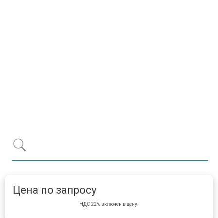
Item 1 of 1
item 
Цена по запросу
НДС 22% включен в цену.