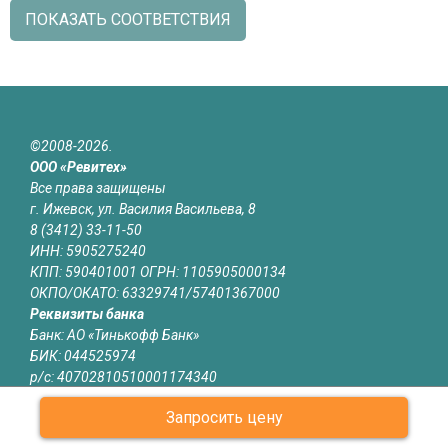
ПОКАЗАТЬ СООТВЕТСТВИЯ
©2008-2026.
ООО «Ревитех»
Все права защищены
г. Ижевск, ул. Василия Васильева, 8
8 (3412) 33-11-50
ИНН: 5905275240
КПП: 590401001 ОГРН: 1105905000134
ОКПО/ОКАТО: 63329741/57401367000
Реквизиты банка
Банк: АО «Тинькофф Банк»
БИК: 044525974
р/с: 40702810510001174340
к/с: 30101810145250000974
Запросить цену
Юридическая информация
Информация на сайте izhevsk.revitech.ru не является публичной