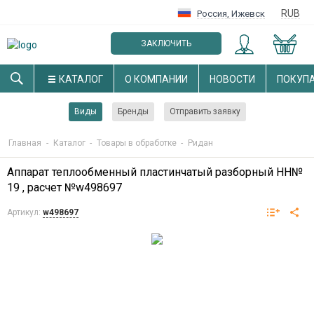
RUB
Россия
,
Ижевск
ЗАКЛЮЧИТЬ
ОПТОВЫЙ ДОГОВОР
КАТАЛОГ
О КОМПАНИИ
НОВОСТИ
ПОКУП
Виды
Бренды
Отправить заявку
Главная
-
Каталог
-
Товары в обработке
-
Ридан
Аппарат теплообменный пластинчатый разборный НН№
19 , расчет №w498697
Артикул:
w498697