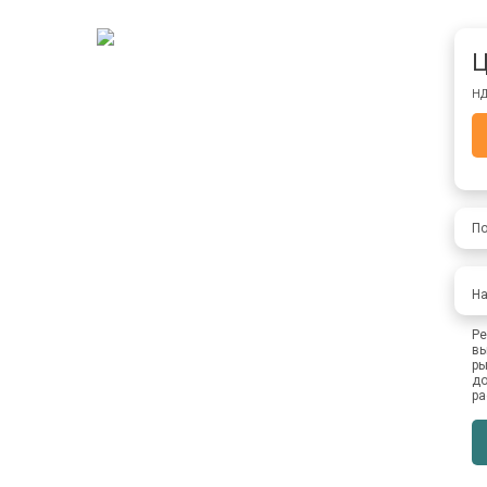
Ц
НД
По
На
Ре
вы
ры
до
ра