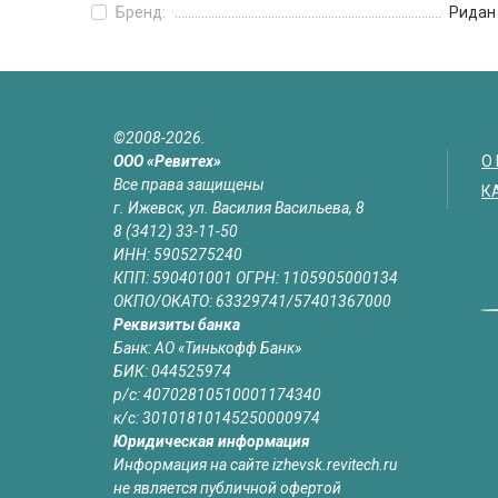
Бренд:
Ридан
©2008-2026.
ООО «Ревитех»
О
Все права защищены
К
г. Ижевск, ул. Василия Васильева, 8
8 (3412) 33-11-50
ИНН: 5905275240
КПП: 590401001 ОГРН: 1105905000134
ОКПО/ОКАТО: 63329741/57401367000
Реквизиты банка
Банк: АО «Тинькофф Банк»
БИК: 044525974
р/с: 40702810510001174340
к/с: 30101810145250000974
Юридическая информация
Информация на сайте izhevsk.revitech.ru
не является публичной офертой