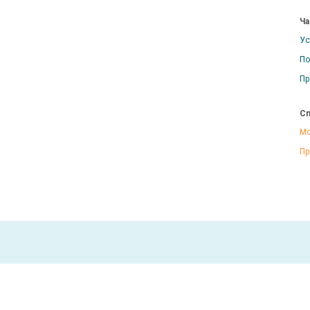
Ча
Ус
По
Пр
Сп
Мо
Пр