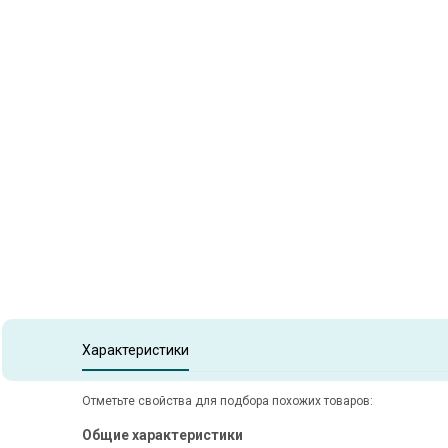
Item
1
of
1
Item 1 of 1
Характеристики
Отметьте свойства для подбора похожих товаров:
Общие характеристики