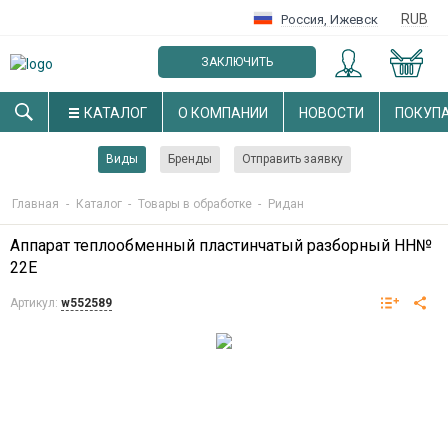
RUB
Россия
,
Ижевск
ЗАКЛЮЧИТЬ
ОПТОВЫЙ ДОГОВОР
КАТАЛОГ
О КОМПАНИИ
НОВОСТИ
ПОКУП
Виды
Бренды
Отправить заявку
Главная
-
Каталог
-
Товары в обработке
-
Ридан
Аппарат теплообменный пластинчатый разборный НН№
22E
Артикул:
w552589