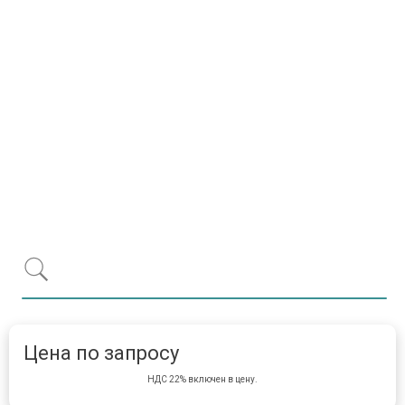
Item 1 of 1
item 
Цена по запросу
НДС 22% включен в цену.