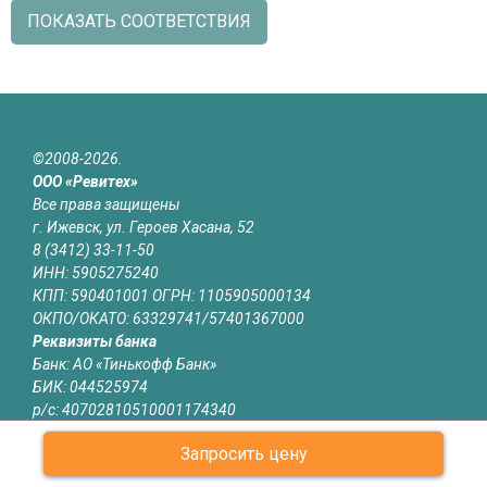
ПОКАЗАТЬ СООТВЕТСТВИЯ
©2008-2026.
ООО «Ревитех»
Все права защищены
г. Ижевск, ул. Героев Хасана, 52
8 (3412) 33-11-50
ИНН: 5905275240
КПП: 590401001 ОГРН: 1105905000134
ОКПО/ОКАТО: 63329741/57401367000
Реквизиты банка
Банк: АО «Тинькофф Банк»
БИК: 044525974
р/с: 40702810510001174340
к/с: 30101810145250000974
Запросить цену
Юридическая информация
Информация на сайте izhevsk.revitech.ru не является публичной