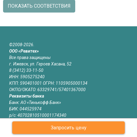
ПОКАЗАТЬ СООТВЕТСТВИЯ
©2008-2026.
ООО «Ревитех»
Все права защищены
г. Ижевск, ул. Героев Хасана, 52
8 (3412) 33-11-50
ИНН: 5905275240
КПП: 590401001 ОГРН: 1105905000134
ОКПО/ОКАТО: 63329741/57401367000
Реквизиты банка
Банк: АО «Тинькофф Банк»
БИК: 044525974
р/с: 40702810510001174340
к/с: 30101810145250000974
Запросить цену
Юридическая информация
Информация на сайте izhevsk.revitech.ru не является публичной