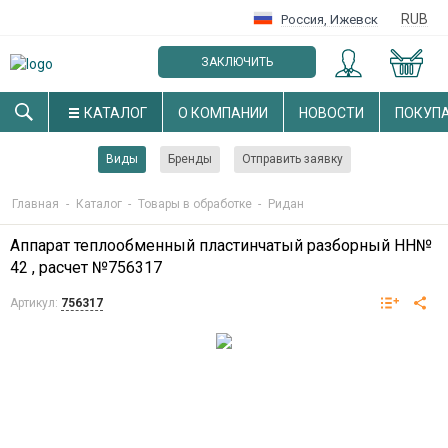
RUB
Россия
,
Ижевск
ЗАКЛЮЧИТЬ
ОПТОВЫЙ ДОГОВОР
КАТАЛОГ
О КОМПАНИИ
НОВОСТИ
ПОКУП
Виды
Бренды
Отправить заявку
Главная
-
Каталог
-
Товары в обработке
-
Ридан
Аппарат теплообменный пластинчатый разборный НН№
42 , расчет №756317
Артикул:
756317