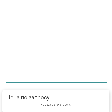
Item 1 of 1
item 
Цена по запросу
НДС 22% включен в цену.