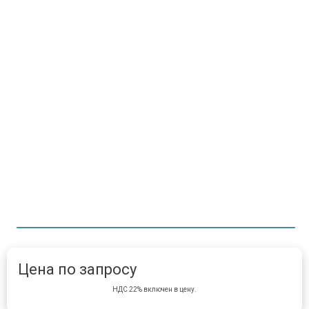
Item 1 of 1
item 
Цена по запросу
НДС 22% включен в цену.