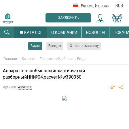
RUB
Россия
,
Ижевск
ЗАКЛЮЧИТЬ
ОПТОВЫЙ ДОГОВОР
КАТАЛОГ
О КОМПАНИИ
НОВОСТИ
ПОКУП
Виды
Бренды
Отправить заявку
Главная
-
Каталог
-
Товары в обработке
-
Ридан
Аппараттеплообменныйпластинчатый
разборныйНН№04,расчет№w390350
Артикул:
w390350