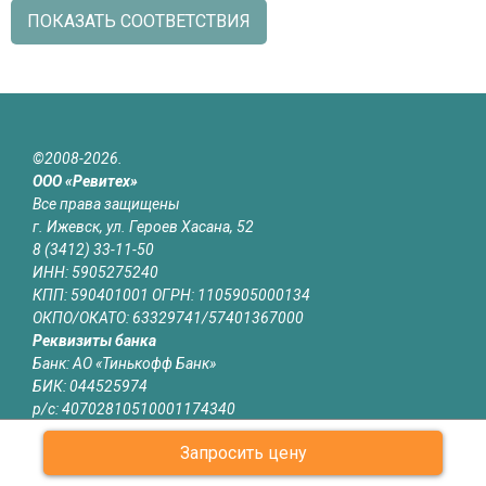
ПОКАЗАТЬ СООТВЕТСТВИЯ
©2008-2026.
ООО «Ревитех»
Все права защищены
г. Ижевск, ул. Героев Хасана, 52
8 (3412) 33-11-50
ИНН: 5905275240
КПП: 590401001 ОГРН: 1105905000134
ОКПО/ОКАТО: 63329741/57401367000
Реквизиты банка
Банк: АО «Тинькофф Банк»
БИК: 044525974
р/с: 40702810510001174340
к/с: 30101810145250000974
Запросить цену
Юридическая информация
Информация на сайте izhevsk.revitech.ru не является публичной