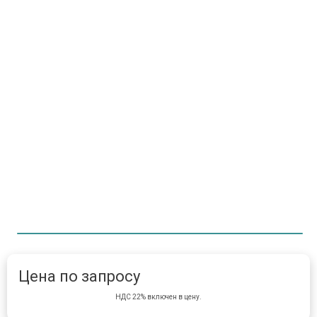
Item 1 of 1
item 
Цена по запросу
НДС 22% включен в цену.