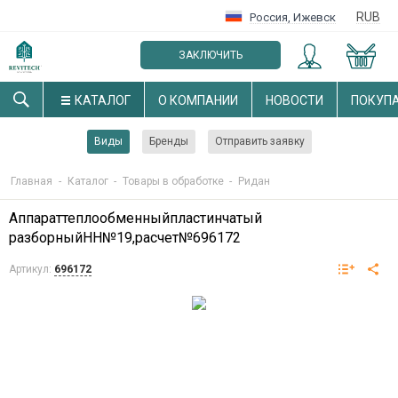
RUB
Россия
,
Ижевск
ЗАКЛЮЧИТЬ
ОПТОВЫЙ ДОГОВОР
КАТАЛОГ
О КОМПАНИИ
НОВОСТИ
ПОКУП
Виды
Бренды
Отправить заявку
Главная
-
Каталог
-
Товары в обработке
-
Ридан
Аппараттеплообменныйпластинчатый
разборныйНН№19,расчет№696172
Артикул:
696172