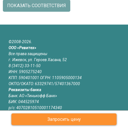
ПОКАЗАТЬ СООТВЕТСТВИЯ
©2008-2026.
ООО «Ревитех»
Все права защищены
г. Ижевск, ул. Героев Хасана, 52
8 (3412) 33-11-50
ИНН: 5905275240
КПП: 590401001 ОГРН: 1105905000134
ОКПО/ОКАТО: 63329741/57401367000
Реквизиты банка
Банк: АО «Тинькофф Банк»
БИК: 044525974
р/с: 40702810510001174340
к/с: 30101810145250000974
Запросить цену
Юридическая информация
Информация на сайте izhevsk.revitech.ru не является публичной