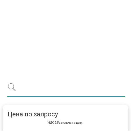
Item 1 of 1
item 
Цена по запросу
НДС 22% включен в цену.