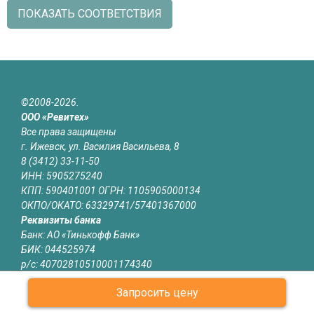
ПОКАЗАТЬ СООТВЕТСТВИЯ
©2008-2026.
ООО «Ревитех»
Все права защищены
г. Ижевск, ул. Василия Васильева, 8
8 (3412) 33-11-50
ИНН: 5905275240
КПП: 590401001 ОГРН: 1105905000134
ОКПО/ОКАТО: 63329741/57401367000
Реквизиты банка
Банк: АО «Тинькофф Банк»
БИК: 044525974
р/с: 40702810510001174340
к/с: 30101810145250000974
Запросить цену
Юридическая информация
Информация на сайте izhevsk.revitech.ru не является публичной