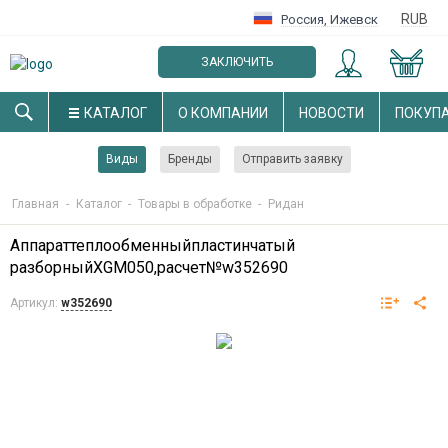
RUB
Россия
,
Ижевск
ЗАКЛЮЧИТЬ
ОПТОВЫЙ ДОГОВОР
КАТАЛОГ
О КОМПАНИИ
НОВОСТИ
ПОКУП
Виды
Бренды
Отправить заявку
Главная
-
Каталог
-
Товары в обработке
-
Ридан
Аппараттеплообменныйпластинчатый
разборныйXGM050,расчет№w352690
Артикул:
w352690