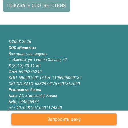
ПОКАЗАТЬ СООТВЕТСТВИЯ
©2008-2026.
ООО «Ревитех»
Все права защищены
г. Ижевск, ул. Героев Хасана, 52
8 (3412) 33-11-50
ИНН: 5905275240
КПП: 590401001 ОГРН: 1105905000134
ОКПО/ОКАТО: 63329741/57401367000
Реквизиты банка
Банк: АО «Тинькофф Банк»
БИК: 044525974
р/с: 40702810510001174340
к/с: 30101810145250000974
Запросить цену
Юридическая информация
Информация на сайте izhevsk.revitech.ru не является публичной