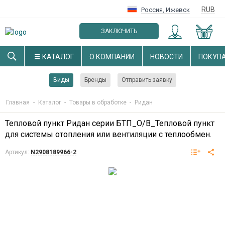
RUB
Россия
,
Ижевск
ЗАКЛЮЧИТЬ
ОПТОВЫЙ ДОГОВОР
КАТАЛОГ
О КОМПАНИИ
НОВОСТИ
ПОКУП
Виды
Бренды
Отправить заявку
Главная
-
Каталог
-
Товары в обработке
-
Ридан
Тепловой пункт Ридан серии БТП_О/В_Тепловой пункт
для системы отопления или вентиляции с теплообмен.
Артикул:
N2908189966-2