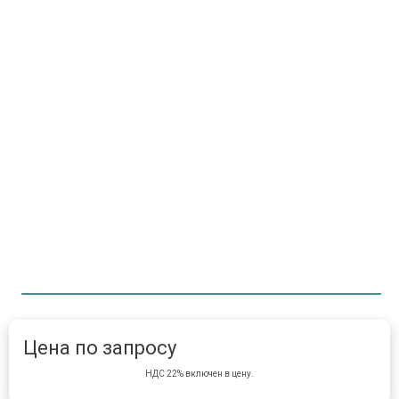
Item 1 of 1
item 
Цена по запросу
НДС 22% включен в цену.