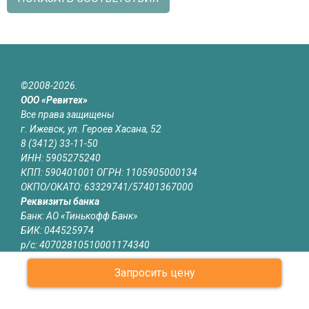
©2008-2026.
ООО «Ревитех»
Все права защищены
г. Ижевск, ул. Героев Хасана, 52
8 (3412) 33-11-50
ИНН: 5905275240
КПП: 590401001 ОГРН: 1105905000134
ОКПО/ОКАТО: 63329741/57401367000
Реквизиты банка
Банк: АО «Тинькофф Банк»
БИК: 044525974
р/с: 40702810510001174340
к/с: 30101810145250000974
Запросить цену
Юридическая информация
Информация на сайте izhevsk.revitech.ru не является публичной
офертой