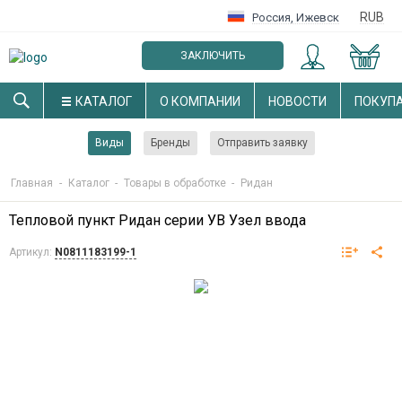
RUB
Россия
,
Ижевск
ЗАКЛЮЧИТЬ
ОПТОВЫЙ ДОГОВОР
КАТАЛОГ
О КОМПАНИИ
НОВОСТИ
ПОКУП
Виды
Бренды
Отправить заявку
Главная
-
Каталог
-
Товары в обработке
-
Ридан
Тепловой пункт Ридан серии УВ Узел ввода
Артикул:
N0811183199-1