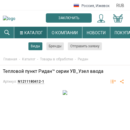
RUB
Россия
,
Ижевск
ЗАКЛЮЧИТЬ
ОПТОВЫЙ ДОГОВОР
КАТАЛОГ
О КОМПАНИИ
НОВОСТИ
ПОКУП
Виды
Бренды
Отправить заявку
Главная
-
Каталог
-
Товары в обработке
-
Ридан
Тепловой пункт Ридан™ серии УВ_Узел ввода
Артикул:
N1211180412-1