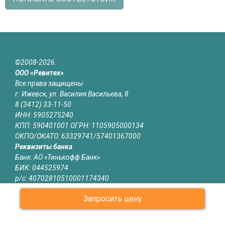
©2008-2026.
ООО «Ревитех»
Все права защищены
г. Ижевск, ул. Василия Васильева, 8
8 (3412) 33-11-50
ИНН: 5905275240
КПП: 590401001 ОГРН: 1105905000134
ОКПО/ОКАТО: 63329741/57401367000
Реквизиты банка
Банк: АО «Тинькофф Банк»
БИК: 044525974
р/с: 40702810510001174340
к/с: 30101810145250000974
Запросить цену
Юридическая информация
Информация на сайте izhevsk.revitech.ru не является публичной
офертой