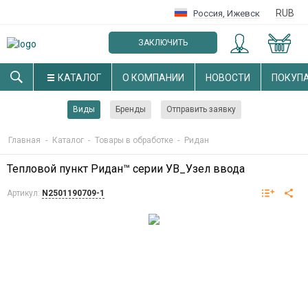
RUB
Россия
,
Ижевск
ЗАКЛЮЧИТЬ
ОПТОВЫЙ ДОГОВОР
КАТАЛОГ
О КОМПАНИИ
НОВОСТИ
ПОКУП
Виды
Бренды
Отправить заявку
Главная
-
Каталог
-
Товары в обработке
-
Ридан
Тепловой пункт Ридан™ серии УВ_Узел ввода
Артикул:
N2501190709-1