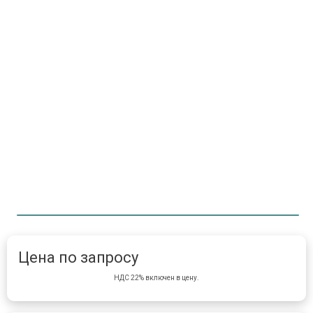
Item 1 of 1
item 
Цена по запросу
НДС 22% включен в цену.