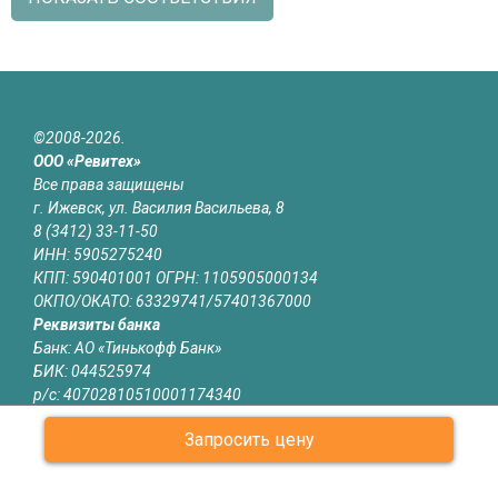
©2008-2026.
ООО «Ревитех»
Все права защищены
г. Ижевск, ул. Василия Васильева, 8
8 (3412) 33-11-50
ИНН: 5905275240
КПП: 590401001 ОГРН: 1105905000134
ОКПО/ОКАТО: 63329741/57401367000
Реквизиты банка
Банк: АО «Тинькофф Банк»
БИК: 044525974
р/с: 40702810510001174340
к/с: 30101810145250000974
Запросить цену
Юридическая информация
Информация на сайте izhevsk.revitech.ru не является публичной
офертой