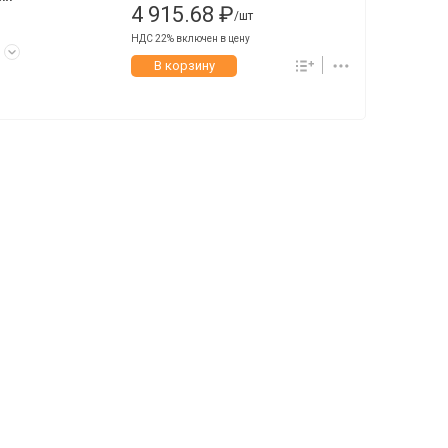
4 915.68 ₽
/шт
НДС 22% включен в цену
к
В корзину