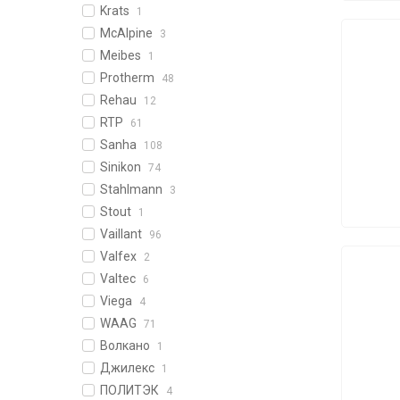
Krats
1
McAlpine
3
Meibes
1
Protherm
48
Rehau
12
RTP
61
Sanha
108
Sinikon
74
Stahlmann
3
Stout
1
Vaillant
96
Valfex
2
Valtec
6
Viega
4
WAAG
71
Волкано
1
Джилекс
1
ПОЛИТЭК
4