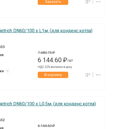
Заказать
trich DN60/100 x L1м, (для конденс.котла)
653
7 680.75 ₽
ия
6 144.60 ₽
/шт
НДС 22% включен в цену
уки
В корзину
trich DN60/100 x L0,5м, (для конденс.котла)
652
6 144.60 ₽
ия