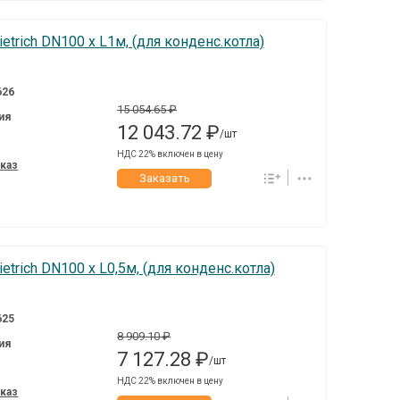
trich DN100 x L1м, (для конденс.котла)
626
15 054.65 ₽
ия
12 043.72 ₽
/шт
НДС 22% включен в цену
аказ
Заказать
trich DN100 x L0,5м, (для конденс.котла)
625
8 909.10 ₽
ия
7 127.28 ₽
/шт
НДС 22% включен в цену
аказ