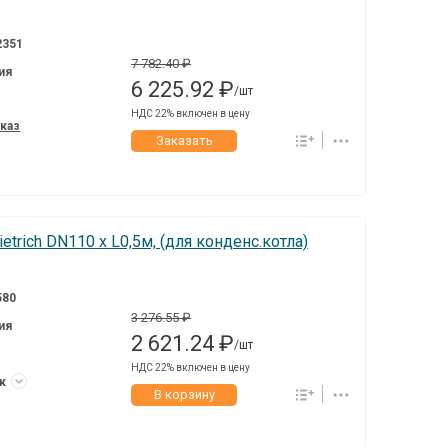
2351
7 782.40 ₽
ия
6 225.92 ₽
/шт
НДС 22% включен в цену
аказ
Заказать
trich DN110 x L0,5м, (для конденс.котла)
580
3 276.55 ₽
ия
2 621.24 ₽
/шт
НДС 22% включен в цену
ук
В корзину