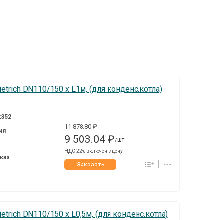
trich DN110/150 x L1м, (для конденс.котла)
2352
11 878.80 ₽
ия
9 503.04 ₽
/шт
НДС 22% включен в цену
аказ
Заказать
trich DN110/150 x L0,5м, (для конденс.котла)