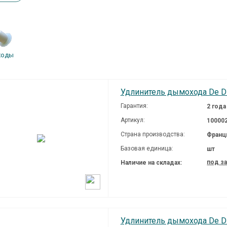
о­ды
Удлинитель дымохода De Die
Гарантия:
2 года
Артикул:
10000
Страна производства:
Франц
Базовая единица:
шт
под з
Наличие на складах:
Удлинитель дымохода De Die