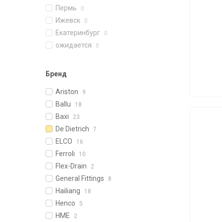
Пермь
0
Ижевск
0
Екатеринбург
0
ожидается
0
Бренд
Ariston
9
Ballu
18
Baxi
23
De Dietrich
7
ELCO
16
Ferroli
10
Flex-Drain
2
General Fittings
8
Hailiang
18
Henco
5
HME
2