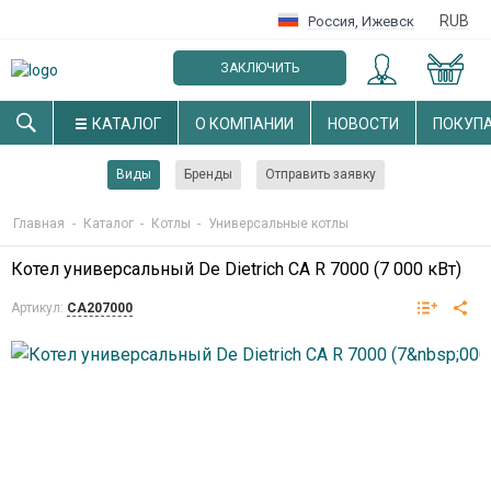
RUB
Россия
,
Ижевск
ЗАКЛЮЧИТЬ
ОПТОВЫЙ ДОГОВОР
КАТАЛОГ
О КОМПАНИИ
НОВОСТИ
ПОКУП
Виды
Бренды
Отправить заявку
Главная
-
Каталог
-
Котлы
-
Универсальные котлы
Котел универсальный De Dietrich CA R 7000 (7 000 кВт)
Артикул:
CA207000