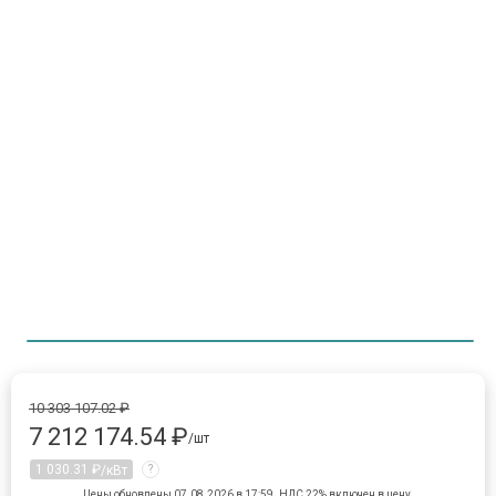
Item 1 of 1
item 
10 303 107.02 ₽
7 212 174.54 ₽
/шт
1 030.31 ₽
/кВт
?
Цены обновлены 07.08.2026 в 17:59.
НДС 22% включен в цену.