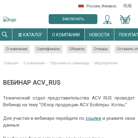
RUB
Россия
,
Ижевск
ЗАКЛЮЧИТЬ
ОПТОВЫЙ ДОГОВОР
КАТАЛОГ
О КОМПАНИИ
НОВОСТИ
ПОКУПА
О компании
Сертификаты
Объекты
Отзывы
Оставить о
Главная
-
О компании
-
Обучение и семинары
-
Мероприятия
ВЕБИНАР ACV_RUS
Технический отдел представительства ACV RUS проведет
Вебинар на тему "Обзор продукции ACV. Бойлеры. Котлы."
Для участия в вебинаре перейдите по
ссылке
и укажите свои
данные.