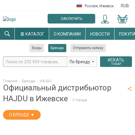
RUB
Россия
,
Ижевск
ЗАКЛЮЧИТЬ
ОПТОВЫЙ ДОГОВОР
КАТАЛОГ
О КОМПАНИИ
НОВОСТИ
ПОКУП
Виды
Бренды
Отправить заявку
ИСКАТЬ
ТОВАР
Главная
-
Бренды
-
HAJDU
Официальный дистрибьютор
HAJDU в Ижевске
2 товара
О БРЕНДЕ ▼