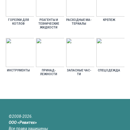
ГО­РЕЛ­КИ ДЛЯ
РЕ­АГЕН­ТЫ И
РАС­ХОДНЫЕ МА­
КРЕ­ПЕЖ
КОТ­ЛОВ
ТЕХ­НИ­ЧЕС­КИЕ
ТЕРИ­АЛЫ
ЖИД­КОСТИ
ИНС­ТРУ­МЕН­ТЫ
ПРИ­НАД­
ЗА­ПАС­НЫЕ ЧАС­
СПЕ­ЦОДЕЖ­ДА
ЛЕЖНОС­ТИ
ТИ
©2008-2026.
ООО «Ревитех»
Все права защищены