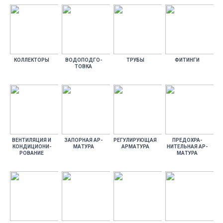
КОЛ­ЛЕКТО­РЫ
ВО­ДОПОД­ГО­
ТРУ­БЫ
ФИ­ТИН­ГИ
ТОВ­КА
ВЕН­ТИ­ЛЯЦИЯ И
ЗА­ПОР­НАЯ АР­
РЕ­ГУЛИ­РУ­ЮЩАЯ
ПРЕ­ДОХ­РА­
КОН­ДИ­ЦИ­ОНИ­
МА­ТУРА
АР­МА­ТУРА
НИТЕЛЬ­НАЯ АР­
РОВА­НИЕ
МА­ТУРА