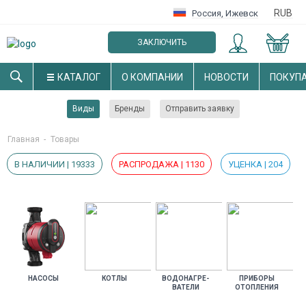
RUB
Россия
,
Ижевск
ЗАКЛЮЧИТЬ
ОПТОВЫЙ ДОГОВОР
КАТАЛОГ
О КОМПАНИИ
НОВОСТИ
ПОКУП
Виды
Бренды
Отправить заявку
Главная
-
Товары
В НАЛИЧИИ | 19333
РАСПРОДАЖА | 1130
УЦЕНКА | 204
НА­СОСЫ
КОТ­ЛЫ
ВО­ДОНАГ­РЕ­
ПРИ­БОРЫ
ВАТЕ­ЛИ
ОТОП­ЛЕ­НИЯ