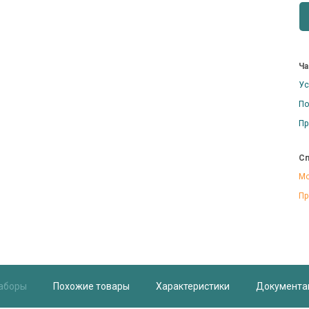
Ча
Ус
По
Пр
Сп
Мо
Пр
аборы
Похожие товары
Характеристики
Документа