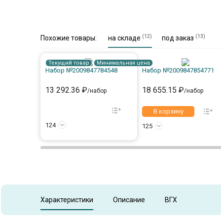
(12)
(13)
Похожие товары:
на складе
под заказ
Текущий товар
Минимальная цена
Набор №2009847784548
Набор №2009847854771
13 292.36 ₽
18 655.15 ₽
/набор
/набор
В корзину
124
125
Характеристики
Описание
ВГХ