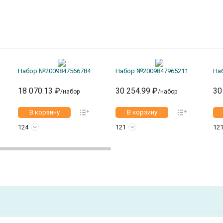
Набор №2009847566784
Набор №2009847965211
На
18 070.13 ₽
30 254.99 ₽
30
/набор
/набор
В корзину
В корзину
124
121
12