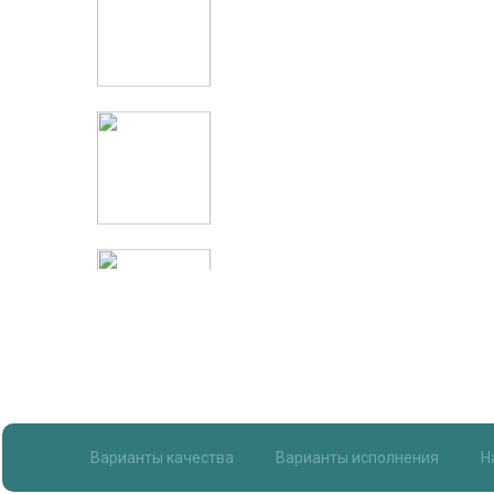
Item
1
of
20
Item 1 of 20
Варианты качества
Варианты исполнения
Н