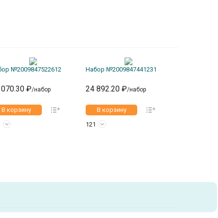
бор №2009847522612
Набор №2009847441231
Набор №200
 070.30 ₽
24 892.20 ₽
30 254.99
/набор
/набор
В корзину
В корзину
В корзи
1
121
121