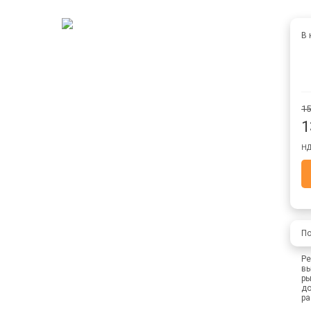
В 
15
1
НД
По
Ре
вы
ры
до
ра