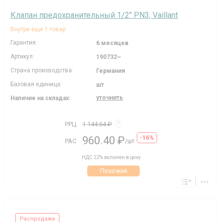
Клапан предохранительный 1/2" PN3, Vaillant
Внутри еще 1 товар
Гарантия:
6 месяцев
Артикул:
190732~
Страна производства:
Германия
Базовая единица:
шт
уточнить
Наличие на складах:
РРЦ
1 144.64 ₽
?
960.40 ₽
-16%
РАС
/шт
НДС 22% включен в цену
Похожий
Распродажа