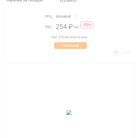
уточнить
Наличие на складах:
РРЦ
525.80 ₽
?
254 ₽
-52%
РАС
/шт
НДС 22% включен в цену
Похожий