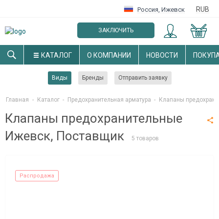
RUB
Россия
,
Ижевск
ЗАКЛЮЧИТЬ
ОПТОВЫЙ ДОГОВОР
КАТАЛОГ
О КОМПАНИИ
НОВОСТИ
ПОКУП
Виды
Бренды
Отправить заявку
Главная
-
Каталог
-
Предохранительная арматура
-
Клапаны предохран
Клапаны предохранительные
Ижевск, Поставщик
5 товаров
Распродажа