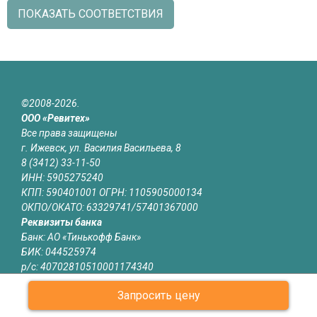
ПОКАЗАТЬ СООТВЕТСТВИЯ
©2008-2026.
ООО «Ревитех»
Все права защищены
г. Ижевск, ул. Василия Васильева, 8
8 (3412) 33-11-50
ИНН: 5905275240
КПП: 590401001 ОГРН: 1105905000134
ОКПО/ОКАТО: 63329741/57401367000
Реквизиты банка
Банк: АО «Тинькофф Банк»
БИК: 044525974
р/с: 40702810510001174340
к/с: 30101810145250000974
Запросить цену
Юридическая информация
Информация на сайте izhevsk.revitech.ru не является публичной