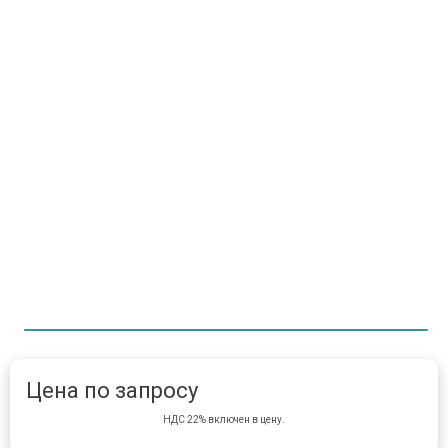
Item 1 of 1
item 
Цена по запросу
НДС 22% включен в цену.