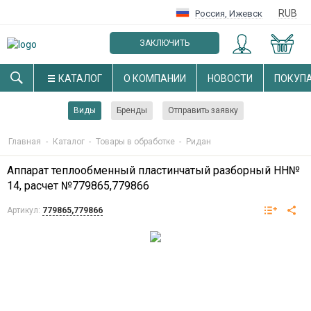
RUB
Россия
,
Ижевск
ЗАКЛЮЧИТЬ
ОПТОВЫЙ ДОГОВОР
КАТАЛОГ
О КОМПАНИИ
НОВОСТИ
ПОКУП
Виды
Бренды
Отправить заявку
Главная
-
Каталог
-
Товары в обработке
-
Ридан
Аппарат теплообменный пластинчатый разборный НН№
14, расчет №779865,779866
Артикул:
779865,779866