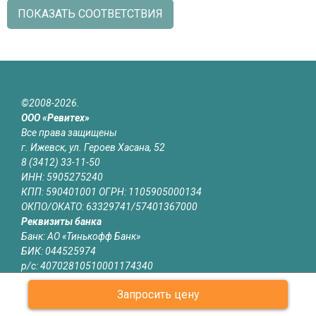
ПОКАЗАТЬ СООТВЕТСТВИЯ
©2008-2026.
ООО «Ревитех»
Все права защищены
г. Ижевск, ул. Героев Хасана, 52
8 (3412) 33-11-50
ИНН: 5905275240
КПП: 590401001 ОГРН: 1105905000134
ОКПО/ОКАТО: 63329741/57401367000
Реквизиты банка
Банк: АО «Тинькофф Банк»
БИК: 044525974
р/с: 40702810510001174340
к/с: 30101810145250000974
Запросить цену
Юридическая информация
Информация на сайте izhevsk.revitech.ru не является публичной