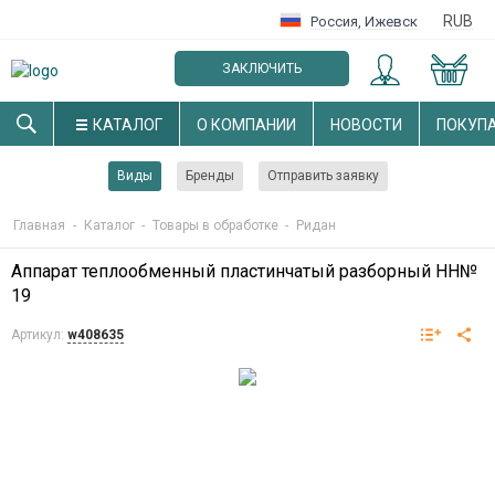
RUB
Россия
,
Ижевск
ЗАКЛЮЧИТЬ
ОПТОВЫЙ ДОГОВОР
КАТАЛОГ
О КОМПАНИИ
НОВОСТИ
ПОКУП
Виды
Бренды
Отправить заявку
Главная
-
Каталог
-
Товары в обработке
-
Ридан
Аппарат теплообменный пластинчатый разборный НН№
19
Артикул:
w408635