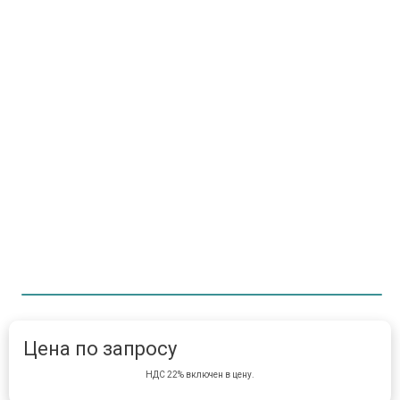
Item 1 of 1
item 
Цена по запросу
НДС 22% включен в цену.