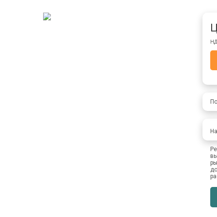
Ц
НД
По
На
Ре
вы
ры
до
ра