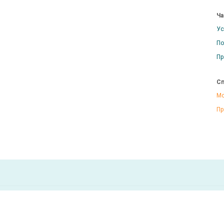
Ча
Ус
По
Пр
Сп
Мо
Пр