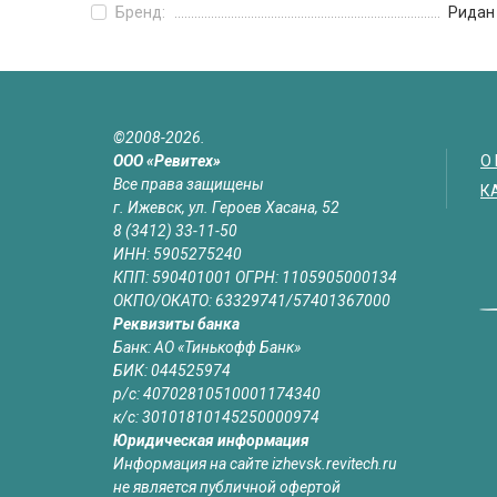
Бренд:
Ридан
©2008-2026.
ООО «Ревитех»
О
Все права защищены
К
г. Ижевск, ул. Героев Хасана, 52
8 (3412) 33-11-50
ИНН: 5905275240
КПП: 590401001 ОГРН: 1105905000134
ОКПО/ОКАТО: 63329741/57401367000
Реквизиты банка
Банк: АО «Тинькофф Банк»
БИК: 044525974
р/с: 40702810510001174340
к/с: 30101810145250000974
Юридическая информация
Информация на сайте izhevsk.revitech.ru
не является публичной офертой