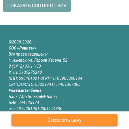
ПОКАЗАТЬ СООТВЕТСТВИЯ
©2008-2026.
ООО «Ревитех»
Все права защищены
г. Ижевск, ул. Героев Хасана, 52
8 (3412) 33-11-50
ИНН: 5905275240
КПП: 590401001 ОГРН: 1105905000134
ОКПО/ОКАТО: 63329741/57401367000
Реквизиты банка
Банк: АО «Тинькофф Банк»
БИК: 044525974
р/с: 40702810510001174340
к/с: 30101810145250000974
Запросить цену
Юридическая информация
Информация на сайте izhevsk.revitech.ru не является публичной