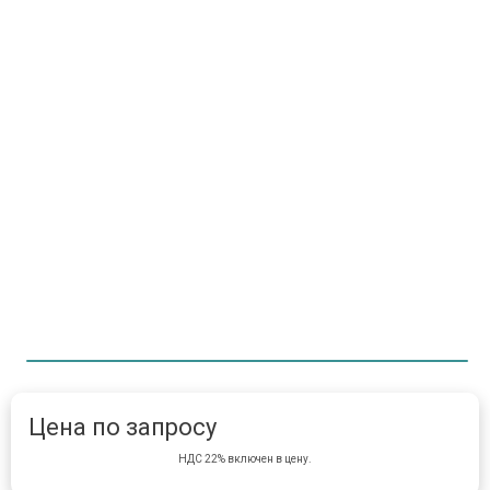
Item 1 of 1
item 
Цена по запросу
НДС 22% включен в цену.