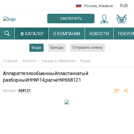
RUB
Россия
,
Ижевск
ЗАКЛЮЧИТЬ
ОПТОВЫЙ ДОГОВОР
КАТАЛОГ
О КОМПАНИИ
НОВОСТИ
ПОКУП
Виды
Бренды
Отправить заявку
Главная
-
Каталог
-
Товары в обработке
-
Ридан
Аппараттеплообменныйпластинчатый
разборныйНН№14,расчет№668121
Артикул:
668121