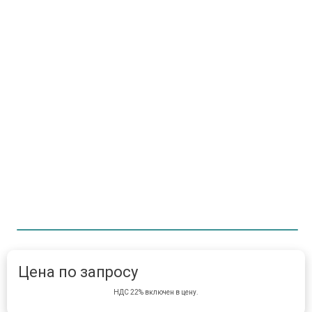
Item 1 of 1
item 
Цена по запросу
НДС 22% включен в цену.