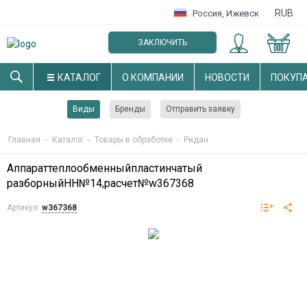
RUB
Россия
,
Ижевск
ЗАКЛЮЧИТЬ
ОПТОВЫЙ ДОГОВОР
КАТАЛОГ
О КОМПАНИИ
НОВОСТИ
ПОКУП
Виды
Бренды
Отправить заявку
Главная
-
Каталог
-
Товары в обработке
-
Ридан
Аппараттеплообменныйпластинчатый
разборныйНН№14,расчет№w367368
Артикул:
w367368