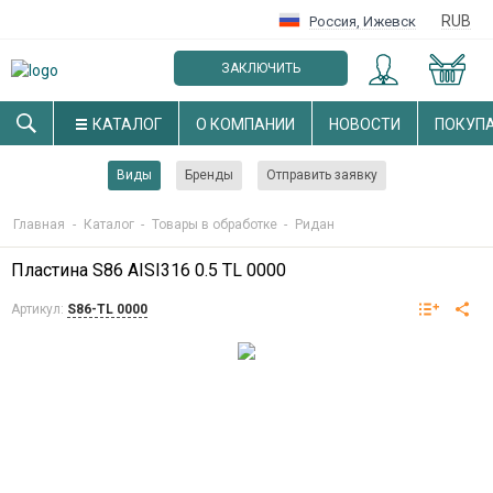
RUB
Россия
,
Ижевск
ЗАКЛЮЧИТЬ
ОПТОВЫЙ ДОГОВОР
КАТАЛОГ
О КОМПАНИИ
НОВОСТИ
ПОКУП
Виды
Бренды
Отправить заявку
Главная
-
Каталог
-
Товары в обработке
-
Ридан
Пластина S86 AISI316 0.5 TL 0000
Артикул:
S86-TL 0000