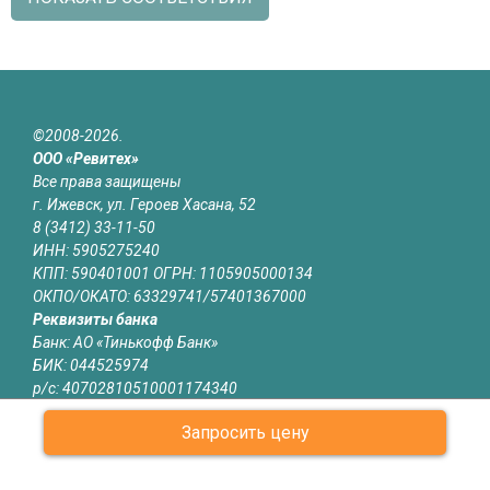
©2008-2026.
ООО «Ревитех»
Все права защищены
г. Ижевск, ул. Героев Хасана, 52
8 (3412) 33-11-50
ИНН: 5905275240
КПП: 590401001 ОГРН: 1105905000134
ОКПО/ОКАТО: 63329741/57401367000
Реквизиты банка
Банк: АО «Тинькофф Банк»
БИК: 044525974
р/с: 40702810510001174340
к/с: 30101810145250000974
Запросить цену
Юридическая информация
Информация на сайте izhevsk.revitech.ru не является публичной
офертой