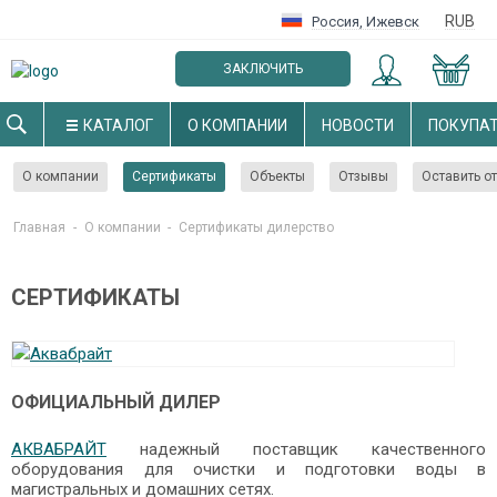
RUB
Россия
,
Ижевск
ЗАКЛЮЧИТЬ
ОПТОВЫЙ ДОГОВОР
КАТАЛОГ
О КОМПАНИИ
НОВОСТИ
ПОКУПА
О компании
Сертификаты
Объекты
Отзывы
Оставить о
Главная
-
О компании
-
Cертификаты дилерство
СЕРТИФИКАТЫ
ОФИЦИАЛЬНЫЙ ДИЛЕР
АКВАБРАЙТ
надежный поставщик качественного
оборудования для очистки и подготовки воды в
магистральных и домашних сетях.