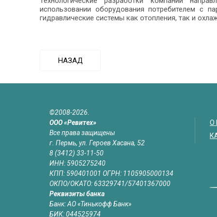
Технологические разработки компании напра
использовании оборудования потребителем с па
гидравлические системы как отопления, так и охл
НАЗАД
©2008-2026.
ООО «Ревитех»
О
Все права защищены
К
г. Пермь, ул. Героев Хасана, 52
8 (3412) 33-11-50
ИНН: 5905275240
КПП: 590401001 ОГРН: 1105905000134
ОКПО/ОКАТО: 63329741/57401367000
Реквизиты банка
Банк: АО «Тинькофф Банк»
БИК: 044525974