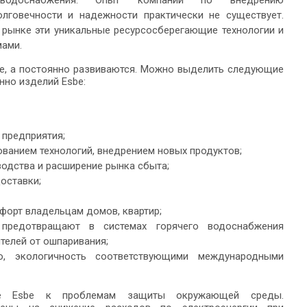
водоснабжения. Опыт компании по внедрению
лговечности и надежности практически не существует.
рынке эти уникальные ресурсосберегающие технологии и
мами.
сте, а постоянно развиваются. Можно выделить следующие
нно изделий Esbe:
 предприятия;
ованием технологий, внедрением новых продуктов;
одства и расширение рынка сбыта;
оставки;
форт владельцам домов, квартир;
 предотвращают в системах горячего водоснабжения
телей от ошпаривания;
о, экологичность соответствующими международными
ие Esbe к проблемам защиты окружающей среды.