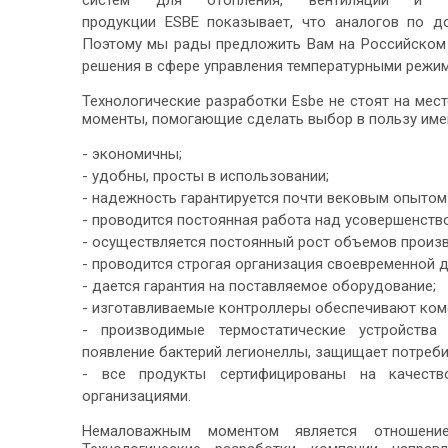
систем для отопления, вентиляции и 
продукции ESBE показывает, что аналогов по до
Поэтому мы рады предложить Вам на Российском 
решения в сфере управления температурными режи
Технологические разработки Esbe не стоят на ме
моменты, помогающие сделать выбор в пользу име
- экономичны;
- удобны, просты в использовании;
- надежность гарантируется почти вековым опытом
- проводится постоянная работа над усовершенств
- осуществляется постоянный рост объемов произв
- проводится строгая организация своевременной д
- дается гарантия на поставляемое оборудование;
- изготавливаемые контроллеры обеспечивают ком
- производимые термостатические устройства
появление бактерий легионеллы, защищает потреби
- все продукты сертифицированы на качеств
организациями.
Немаловажным моментом является отношен