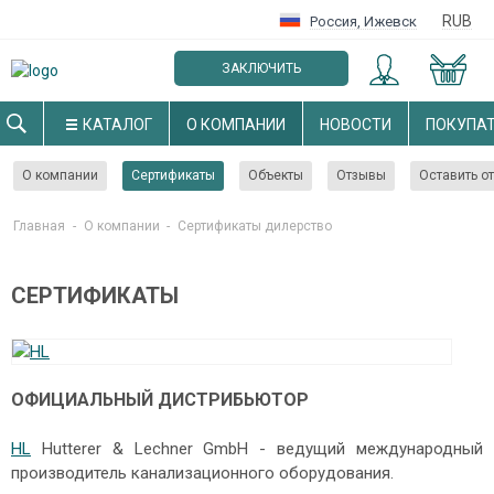
RUB
Россия
,
Ижевск
ЗАКЛЮЧИТЬ
ОПТОВЫЙ ДОГОВОР
КАТАЛОГ
О КОМПАНИИ
НОВОСТИ
ПОКУПА
О компании
Сертификаты
Объекты
Отзывы
Оставить о
Главная
-
О компании
-
Cертификаты дилерство
СЕРТИФИКАТЫ
ОФИЦИАЛЬНЫЙ ДИСТРИБЬЮТОР
HL
Hutterer & Lechner GmbH - ведущий международный
производитель канализационного оборудования.